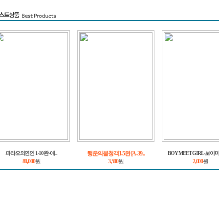
행운의불청객1-5완 [A-39...
파라오의연인 1-10완-애...
BOY MEET GIRL-보이미트
80,000
원
3,500
원
2,000
원