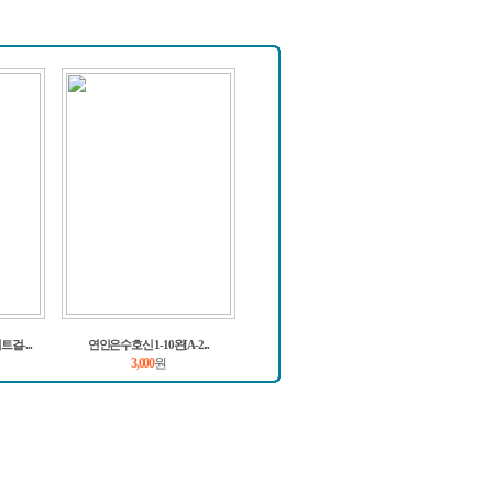
걸-...
연인은수호신 1-10완[A-2...
3,000
원