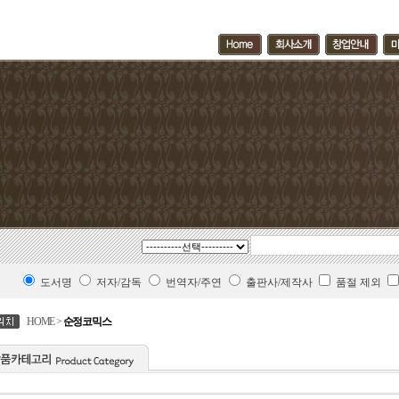
도서명
저자/감독
번역자/주연
출판사/제작사
품절 제외
HOME >
순정코믹스