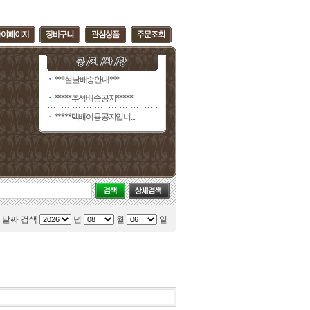
ㆍ
***설날배송안내***
ㆍ
*****추석배송공지*****
ㆍ
*****택배이용공지입니...
날짜 검색
년
월
일