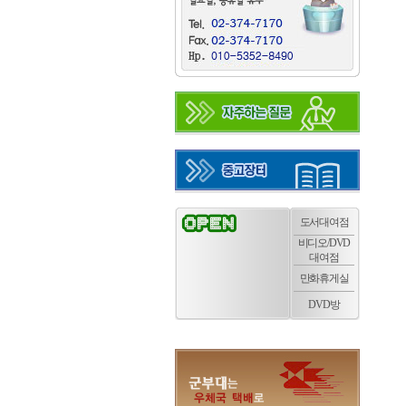
도서대여점
비디오/DVD
대여점
만화휴게실
DVD방