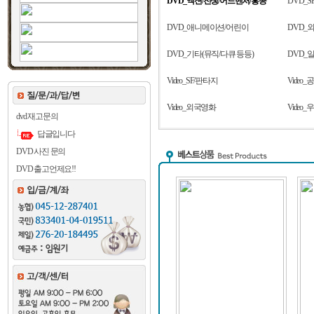
DVD_액션/전쟁/어드벤처/홍콩
DVD_S
DVD_애니메이션/어린이
DVD_
DVD_기타(뮤직/다큐 등등)
DVD_
Video_SF/판타지
Video
Video_외국영화
Video
dvd 재고문의
답글입니다
DVD 사진 문의
DVD 출고언제요!!