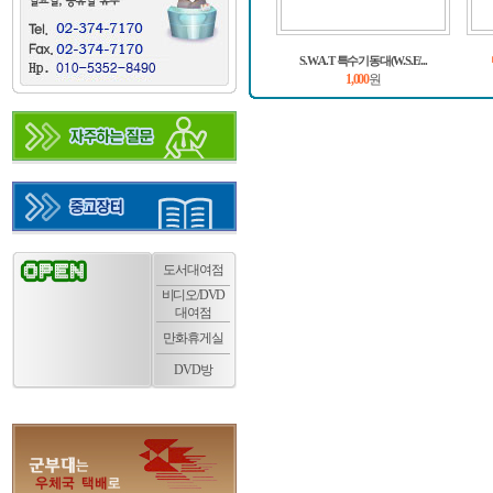
S.W.A.T 특수기동대(W.S.E/...
1,000
원
도서대여점
비디오/DVD
대여점
만화휴게실
DVD방